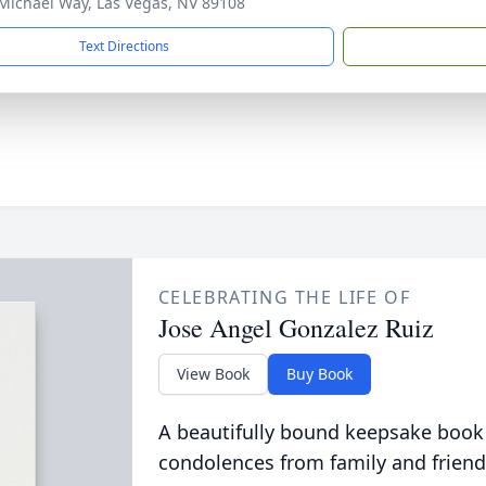
Michael Way, Las Vegas, NV 89108
Text Directions
CELEBRATING THE LIFE OF
Jose Angel Gonzalez Ruiz
View Book
Buy Book
A beautifully bound keepsake book
condolences from family and friend